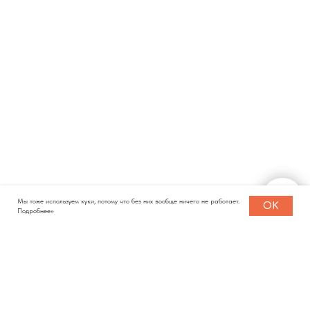
Мы тоже используем куки, потому что без них вообще ничего не работает.
OK
Подробнее>>
КАТАЛОГ