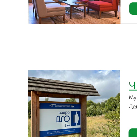
Ч
Му
Де