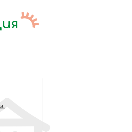
ция
ы.