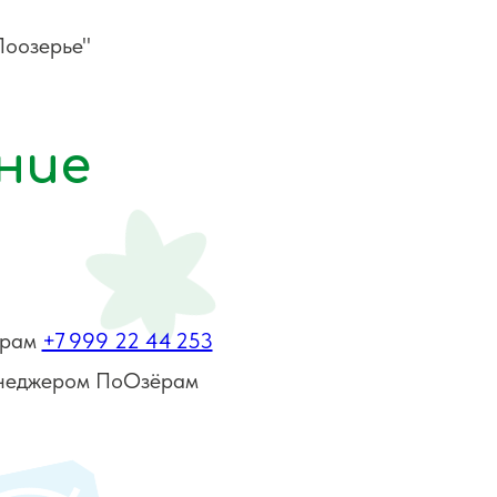
Поозерье"
ние
грам
+7 999 22 44 253
менеджером ПоОзёрам