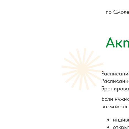
по Смоле
Ак
Расписание
Расписание
Бронирован
Если нужн
возможнос
индив
откры