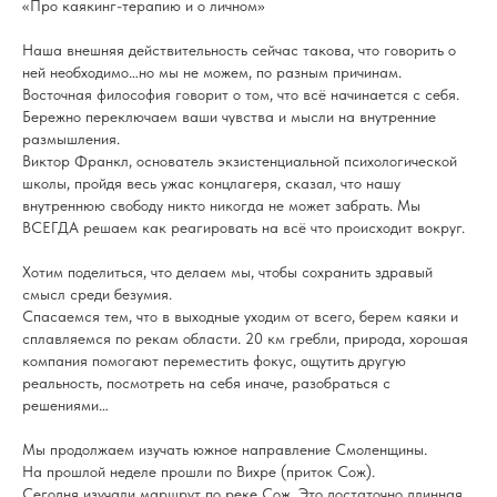
«Про каякинг-терапию и о личном»
Наша внешняя действительность сейчас такова, что говорить о
ней необходимо…но мы не можем, по разным причинам.
Восточная философия говорит о том, что всё начинается с себя.
Бережно переключаем ваши чувства и мысли на внутренние
размышления.
Виктор Франкл, основатель экзистенциальной психологической
школы, пройдя весь ужас концлагеря, сказал, что нашу
внутреннюю свободу никто никогда не может забрать. Мы
ВСЕГДА решаем как реагировать на всё что происходит вокруг.
Хотим поделиться, что делаем мы, чтобы сохранить здравый
смысл среди безумия.
Спасаемся тем, что в выходные уходим от всего, берем каяки и
сплавляемся по рекам области. 20 км гребли, природа, хорошая
компания помогают переместить фокус, ощутить другую
реальность, посмотреть на себя иначе, разобраться с
решениями…
Мы продолжаем изучать южное направление Смоленщины.
На прошлой неделе прошли по Вихре (приток Сож).
Сегодня изучали маршрут по реке Сож. Это достаточно длинная