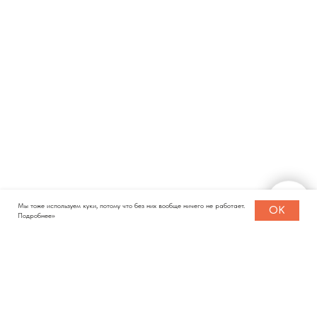
Мы тоже используем куки, потому что без них вообще ничего не работает.
OK
Подробнее>>
КАТАЛОГ