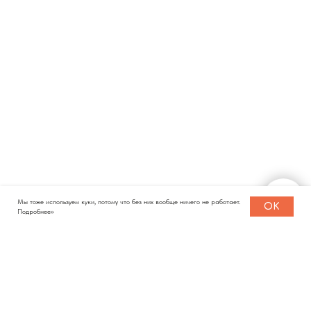
Мы тоже используем куки, потому что без них вообще ничего не работает.
OK
Подробнее>>
КАТАЛОГ